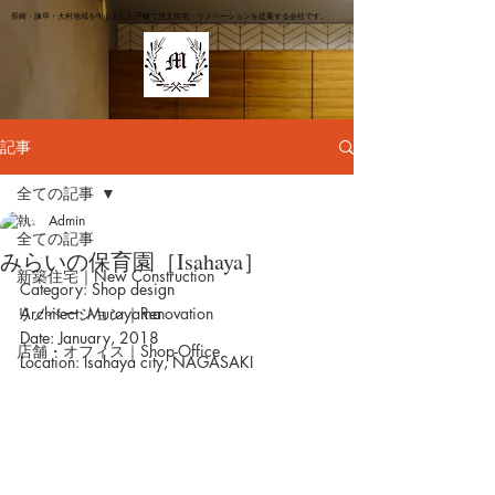
長崎・諫早・大村地域を中心とした戸建て注文住宅・リノベーションを提案する会社です。
記事
全ての記事
Admin
全ての記事
みらいの保育園［Isahaya］
新築住宅｜New Construction
Category: Shop design
リノベーション｜Renovation
Architect: Murayama
Date: January, 2018
店舗・オフィス｜Shop-Office
Location: Isahaya city, NAGASAKI