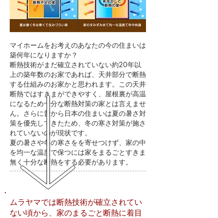
マイホームをお考えのあなたの今の住まいは
築何年になりますか？
断熱技術がまだ確立されていない約20年以
上の築年数のお家であれば、天井部分で断熱
する仕組みのお家かと思われます。この天井
断熱ではすきまができやすく、屋根裏が高温
になるため十分な断熱対策の家とは言えませ
ん。さらに昔から日本の住まいは夏の暑さ対
策を優先してきたため、冬の寒さ対策が施さ
れていないのが現状です。
夏の暑さや冬の寒さをを寄せつけず、家の中
を均一な温度で保つには家をまるごとすきま
無く十分な断熱をする必要があります。
ムラヤマでは断熱技術が確立されてい
ない頃から、家のまるごと断熱に着目