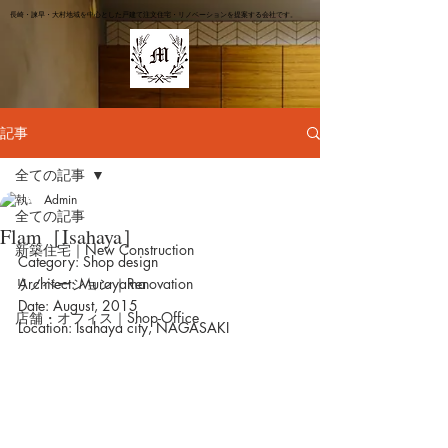
長崎・諫早・大村地域を中心とした戸建て注文住宅・リノベーションを提案する会社です。
記事
全ての記事
Admin
全ての記事
Flam［Isahaya］
新築住宅｜New Construction
Category: Shop design
リノベーション｜Renovation
Architect: Murayama
Date: August, 2015
店舗・オフィス｜Shop-Office
Location: Isahaya city, NAGASAKI