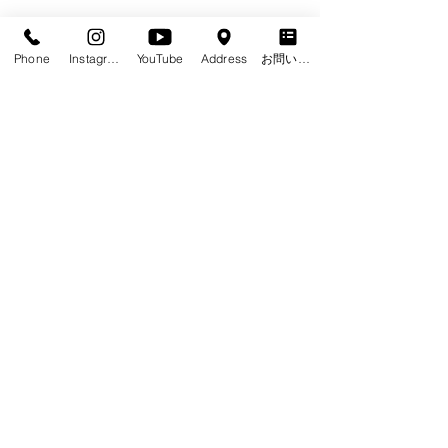
Phone
Instagram
YouTube
Address
お問い合わせフォーム
コメント
LumiNest [Isahaya]
コメントを追加…
HOME
WORKS一覧
新築住宅
リノベーション
店舗・
オフィス
オリジナルワーク
WORKFLOW
ムラヤマの家づくり
想いをカタチにする技術
ム
ラヤマの"ZEH"
会社概要
スタッフ紹介