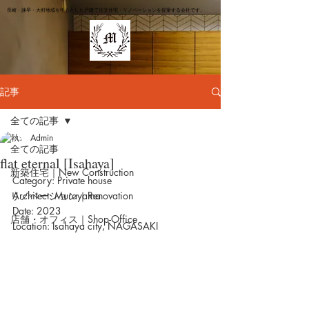
長崎・諫早・大村地域を中心とした戸建て注文住宅・リノベーションを提案する会社です。
記事
全ての記事
Admin
全ての記事
flat eternal [Isahaya]
新築住宅｜New Construction
Category: Private house
リノベーション｜Renovation
Architect: Murayama
Date: 2023
店舗・オフィス｜Shop-Office
Location: Isahaya city, NAGASAKI