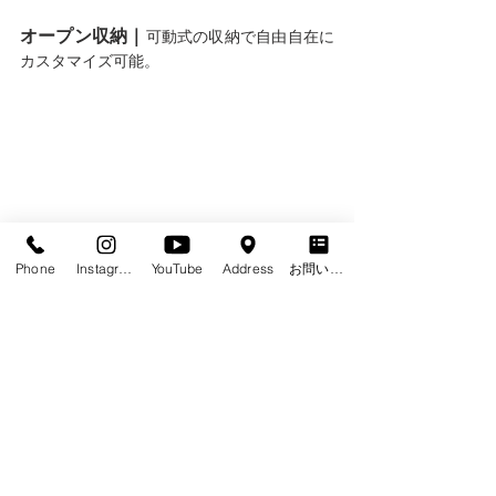
オープン収納｜
可動式の収納で自由自在に
カスタマイズ可能。
Phone
Instagram
YouTube
Address
お問い合わせフォーム
エントランス｜
塗り壁とガルバリウムがう
まくマッチした高級感漂うエントランス。