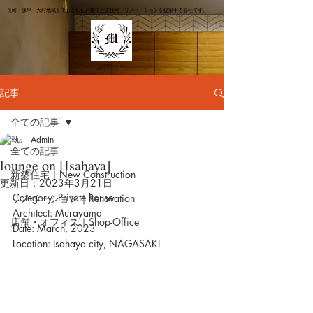
長崎・諫早・大村地域を中心とした戸建て注文住宅・リノベーションを提案する会社です。
記事
全ての記事
Admin
全ての記事
lounge on [Isahaya]
新築住宅｜New Construction
更新日：
2023年3月21日
Category: Private house
リノベーション｜Renovation
Architect: Murayama
店舗・オフィス｜Shop-Office
Date: March, 2023
Location: Isahaya city, NAGASAKI