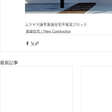
ムラヤマ
諫早
新築住宅
平屋
花ブロック
新築住宅｜New Construction
最新記事