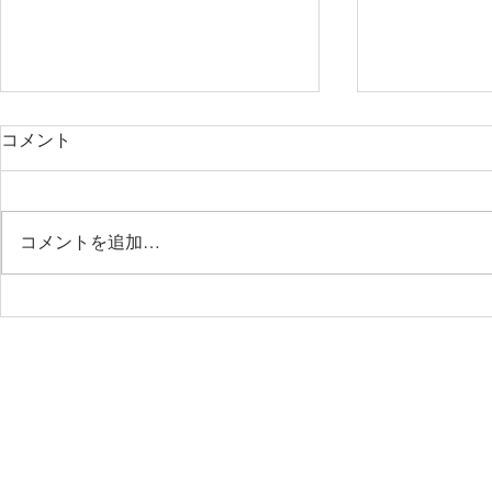
コメント
コメントを追加…
LumiN
Hummingbird [Isahaya]
HOME
WORKS一覧
新築住宅
リノベ
WORKFLOW
ムラヤマの家づくり
想いをカタ