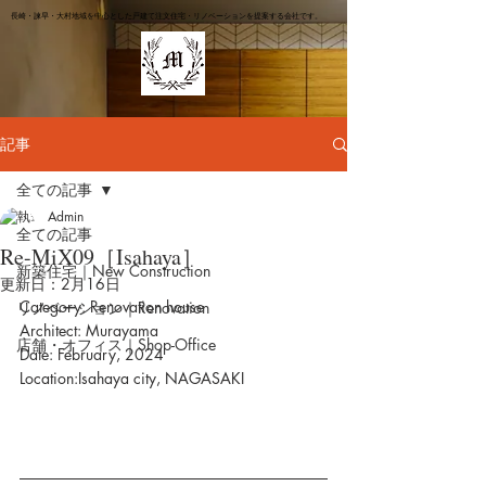
長崎・諫早・大村地域を中心とした戸建て注文住宅・リノベーションを提案する会社です。
記事
全ての記事
Admin
全ての記事
Re-MiX09［Isahaya］
新築住宅｜New Construction
更新日：
2月16日
Category: Renovation house
リノベーション｜Renovation
Architect: Murayama
店舗・オフィス｜Shop-Office
Date: February, 2024
Location:Isahaya city, NAGASAKI