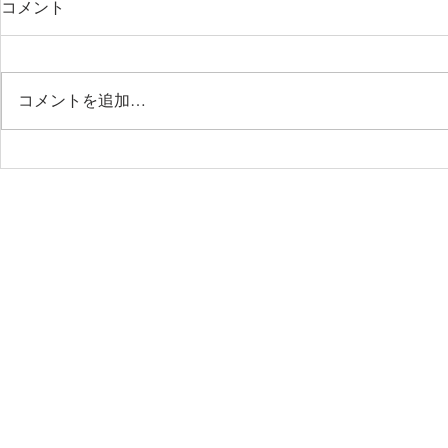
コメント
コメントを追加…
Re-Mix13 [Nagasaki]
Les Orangers Re-Mix1
[Nagayo]
HOME
WORKS一覧
新築住宅
リノベ
WORKFLOW
ムラヤマの家づくり
想いをカタ
会社概要
スタッフ紹介
CONTACT