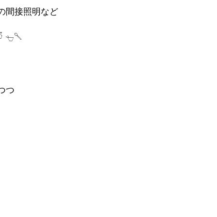
の間接照明など
𓌈
つつ